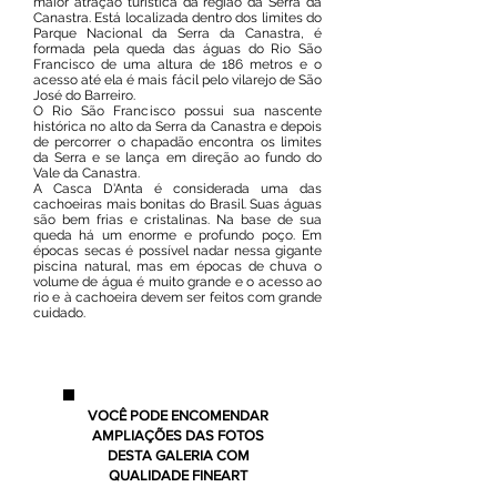
maior atração turística da região da Serra da
Canastra. Está localizada dentro dos limites do
Parque Nacional da Serra da Canastra, é
formada pela queda das águas do Rio São
Francisco de uma altura de 186 metros e o
acesso até ela é mais fácil pelo vilarejo de São
José do Barreiro.
O Rio São Francisco possui sua nascente
histórica no alto da Serra da Canastra e depois
de percorrer o chapadão encontra os limites
da Serra e se lança em direção ao fundo do
Vale da Canastra.
A Casca D'Anta é considerada uma das
cachoeiras mais bonitas do Brasil. Suas águas
são bem frias e cristalinas. Na base de sua
queda há um enorme e profundo poço. Em
épocas secas é possível nadar nessa gigante
piscina natural, mas em épocas de chuva o
volume de água é muito grande e o acesso ao
rio e à cachoeira devem ser feitos com grande
cuidado.
VOCÊ PODE ENCOMENDAR
AMPLIAÇÕES DAS FOTOS
DESTA GALERIA COM
QUALIDADE FINEART