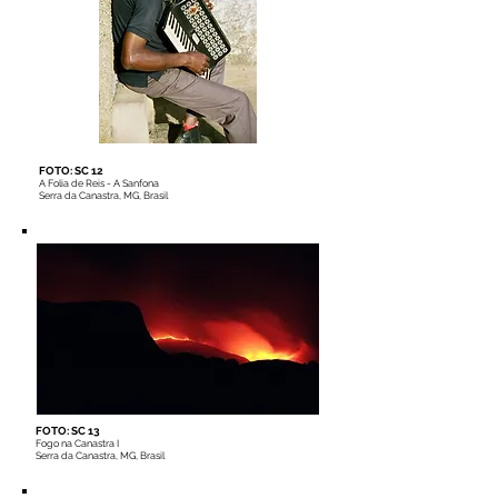
FOTO: SC 12
A Folia de Reis - A Sanfona
Serra da Canastra, MG, Brasil
FOTO: SC 13
Fogo na Canastra I
Serra da Canastra, MG, Brasil