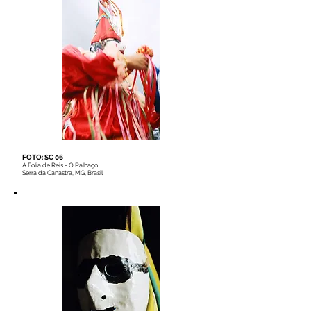
FOTO: SC 06
A Folia de Reis - O Palhaço
Serra da Canastra, MG, Brasil