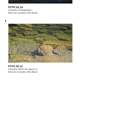
FOTO: SC 20
Canastra, Ondulações I
Serra da Canastra, MG, Brasil
FOTO: SC 21
Canastra, Reino das Águas V
Serra da Canastra, MG, Brasil
C
C
D'A
ACHOEIRA
ASCA
NTA