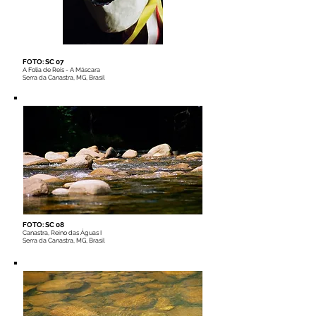
FOTO: SC 07
A Folia de Reis - A Máscara
Serra da Canastra, MG, Brasil
FOTO: SC 08
Canastra, Reino das Águas I
Serra da Canastra, MG, Brasil