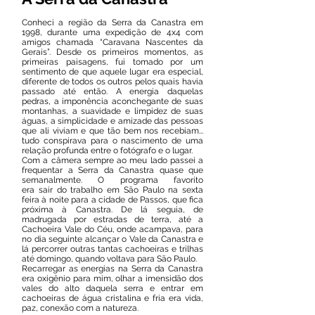
Conheci a região da Serra da Canastra em
1998, durante uma expedição de 4x4 com
amigos chamada “Caravana Nascentes da
Gerais”. Desde os primeiros momentos, as
primeiras paisagens, fui tomado por um
sentimento de que aquele lugar era especial,
diferente de todos os outros pelos quais havia
passado até então. A energia daquelas
pedras, a imponência aconchegante de suas
montanhas, a suavidade e limpidez de suas
águas, a simplicidade e amizade das pessoas
que ali viviam e que tão bem nos recebiam...
tudo conspirava para o nascimento de uma
relação profunda entre o fotógrafo e o lugar.
Com a câmera sempre ao meu lado passei a
frequentar a Serra da Canastra quase que
semanalmente. O programa favorito
era sair do trabalho em São Paulo na sexta
feira à noite para a cidade de Passos, que fica
próxima à Canastra. De lá seguia, de
madrugada por estradas de terra, até a
Cachoeira Vale do Céu, onde acampava, para
no dia seguinte alcançar o Vale da Canastra e
lá percorrer outras tantas cachoeiras e trilhas
até domingo, quando voltava para São Paulo.
Recarregar as energias na Serra da Canastra
era oxigênio para mim, olhar a imensidão dos
vales do alto daquela serra e entrar em
cachoeiras de água cristalina e fria era vida,
paz, conexão com a natureza.