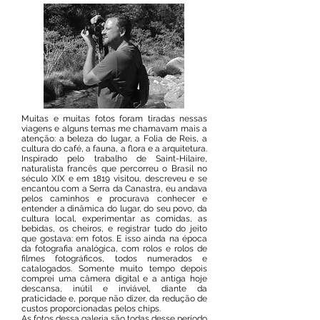
Muitas e muitas fotos foram tiradas nessas
viagens e alguns temas me chamavam mais a
atenção: a beleza do lugar, a Folia de Reis, a
cultura do café, a fauna, a flora e a arquitetura.
Inspirado pelo trabalho de Saint-Hilaire,
naturalista francês que percorreu o Brasil no
século XIX e em 1819 visitou, descreveu e se
encantou com a Serra da Canastra, eu andava
pelos caminhos e procurava conhecer e
entender a dinâmica do lugar, do seu povo, da
cultura local, experimentar as comidas, as
bebidas, os cheiros, e registrar tudo do jeito
que gostava: em fotos. E isso ainda na época
da fotografia analógica, com rolos e rolos de
filmes fotográficos, todos numerados e
catalogados. Somente muito tempo depois
comprei uma câmera digital e a antiga hoje
descansa, inútil e inviável, diante da
praticidade e, porque não dizer, da redução de
custos proporcionadas pelos chips.
As fotos dessa galeria são todas desse período