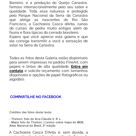
Barreiro, e a produção do Queijo Canastra,
famoso internacionalmente pelo seu sabor e
qualidade. Toda essa natureza é protegida
pelo Parque Nacional da Serra da Canastra
que abriga as nascentes do Rio São
Francisco, a Cachoeira Casca dAnta, ruínas
de currais de pedra muito antigos além da
fauna e flora típicas do cerrado brasileiro.
Espero que você aprecie esta galeria e que
ela consiga transmitir a você a sensação de
estar na Serra da Canastra.
Todas as fotos desta Galeria estão disponíveis
para serem impressas no padrão FineArt, com
papeis e tintas de alta qualidade.
Entre em
contato
e solicite orçamento com tamanhos
disponíveis e opções de papel (fotográficos ou
algodão).
COMPARTILHE NO FACEBOOK
Créditos das fotos deste texto:
- Thelson: foto de Ana Cláudia V. R. L.
- Mapa: foto de Thelson J Lemos sobre mapa do IBGE,
Atlas Nacional do Brasil, 3ª edição
A Cachoeira Casca D'Anta é, sem dúvida, a