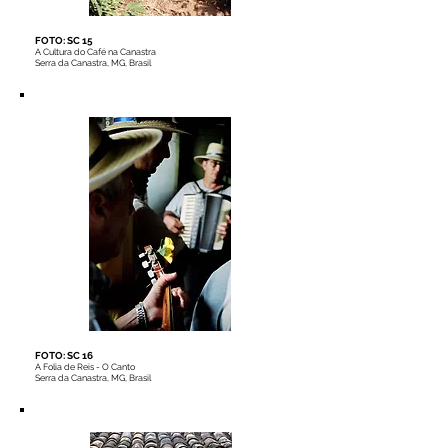
FOTO: SC 15
A Cultura do Café na Canastra
Serra da Canastra, MG, Brasil
FOTO: SC 16
A Folia de Reis - O Canto
Serra da Canastra, MG, Brasil